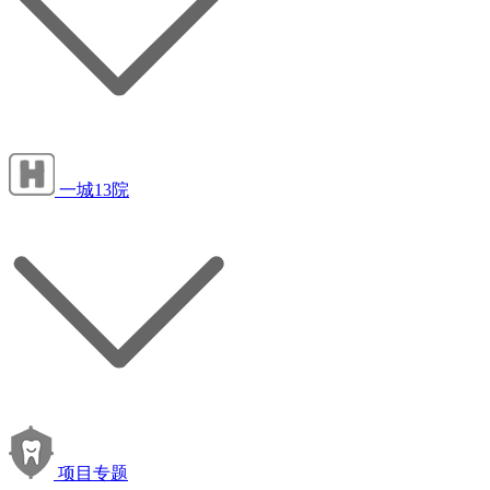
一城13院
项目专题