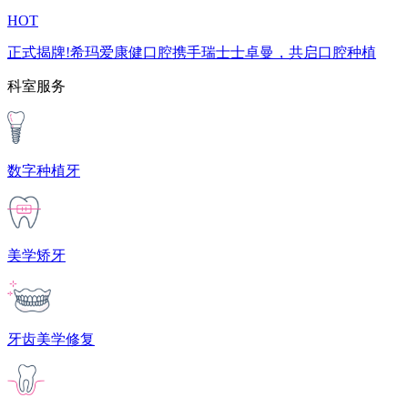
HOT
正式揭牌!希玛爱康健口腔携手瑞士士卓曼，共启口腔种植
科室服务
数字种植牙
美学矫牙
牙齿美学修复