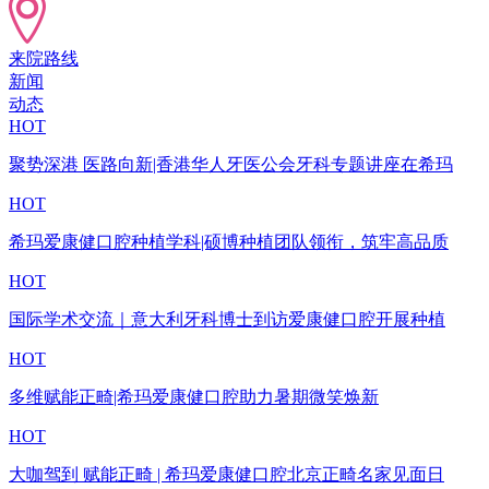
来院路线
新闻
动态
HOT
聚势深港 医路向新|香港华人牙医公会牙科专题讲座在希玛
HOT
希玛爱康健口腔种植学科|硕博种植团队领衔，筑牢高品质
HOT
国际学术交流｜意大利牙科博士到访爱康健口腔开展种植
HOT
多维赋能正畸|希玛爱康健口腔助力暑期微笑焕新
HOT
大咖驾到 赋能正畸 | 希玛爱康健口腔北京正畸名家见面日