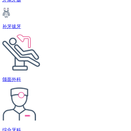
补牙拔牙
颌面外科
综合牙科