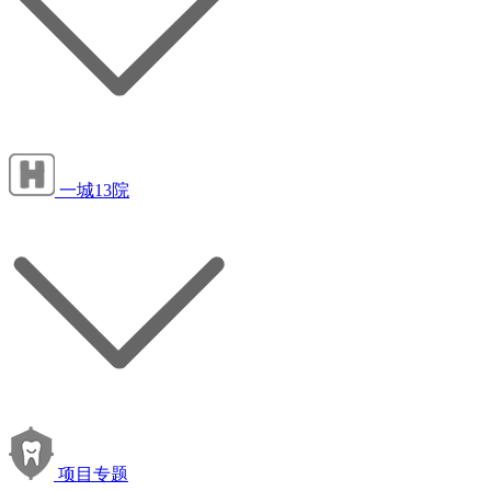
一城13院
项目专题