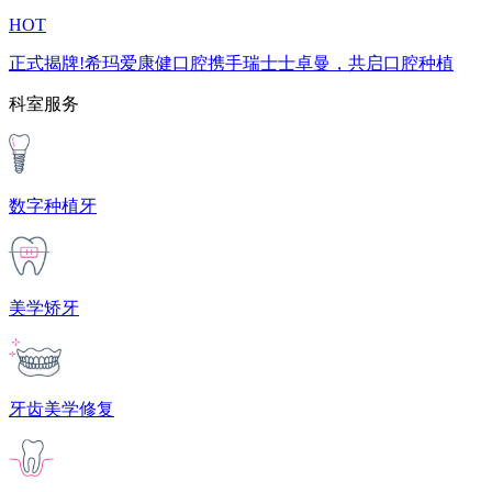
HOT
正式揭牌!希玛爱康健口腔携手瑞士士卓曼，共启口腔种植
科室服务
数字种植牙
美学矫牙
牙齿美学修复