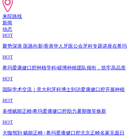
来院路线
新闻
动态
HOT
聚势深港 医路向新|香港华人牙医公会牙科专题讲座在希玛
HOT
希玛爱康健口腔种植学科|硕博种植团队领衔，筑牢高品质
HOT
国际学术交流｜意大利牙科博士到访爱康健口腔开展种植
HOT
多维赋能正畸|希玛爱康健口腔助力暑期微笑焕新
HOT
大咖驾到 赋能正畸 | 希玛爱康健口腔北京正畸名家见面日