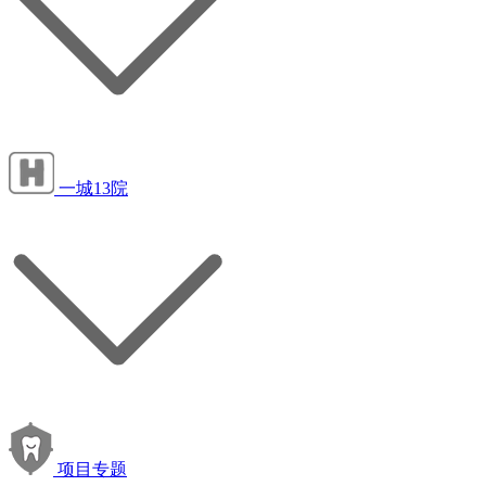
一城13院
项目专题